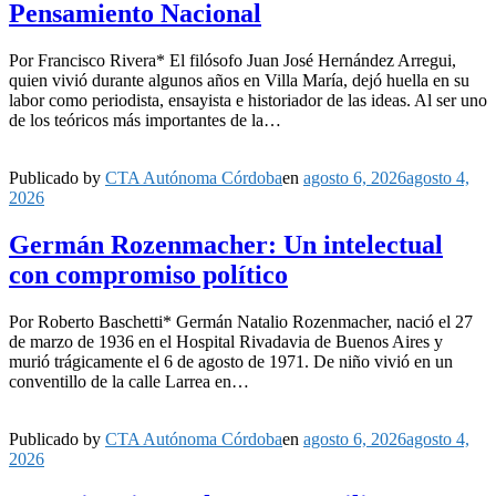
Pensamiento Nacional
Por Francisco Rivera* El filósofo Juan José Hernández Arregui,
quien vivió durante algunos años en Villa María, dejó huella en su
labor como periodista, ensayista e historiador de las ideas. Al ser uno
de los teóricos más importantes de la…
Publicado by
CTA Autónoma Córdoba
en
agosto 6, 2026
agosto 4,
2026
Germán Rozenmacher: Un intelectual
con compromiso político
Por Roberto Baschetti* Germán Natalio Rozenmacher, nació el 27
de marzo de 1936 en el Hospital Rivadavia de Buenos Aires y
murió trágicamente el 6 de agosto de 1971. De niño vivió en un
conventillo de la calle Larrea en…
Publicado by
CTA Autónoma Córdoba
en
agosto 6, 2026
agosto 4,
2026