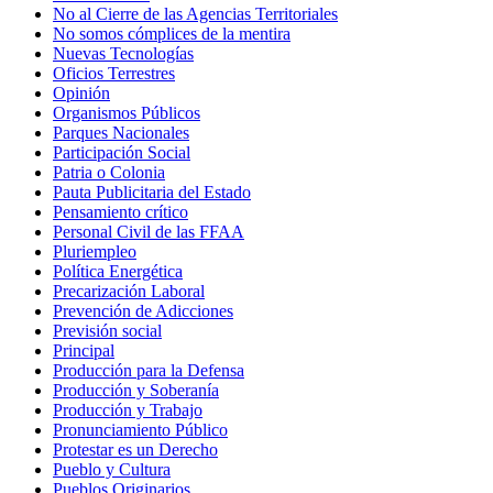
No al Cierre de las Agencias Territoriales
No somos cómplices de la mentira
Nuevas Tecnologías
Oficios Terrestres
Opinión
Organismos Públicos
Parques Nacionales
Participación Social
Patria o Colonia
Pauta Publicitaria del Estado
Pensamiento crítico
Personal Civil de las FFAA
Pluriempleo
Política Energética
Precarización Laboral
Prevención de Adicciones
Previsión social
Principal
Producción para la Defensa
Producción y Soberanía
Producción y Trabajo
Pronunciamiento Público
Protestar es un Derecho
Pueblo y Cultura
Pueblos Originarios