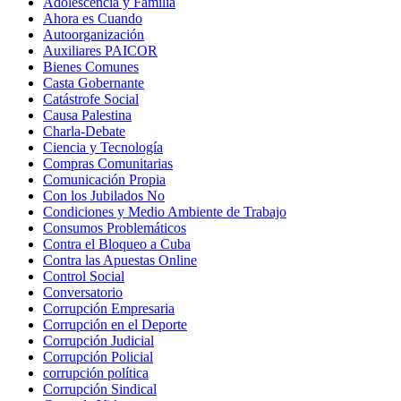
Adolescencia y Familia
Ahora es Cuando
Autoorganización
Auxiliares PAICOR
Bienes Comunes
Casta Gobernante
Catástrofe Social
Causa Palestina
Charla-Debate
Ciencia y Tecnología
Compras Comunitarias
Comunicación Propia
Con los Jubilados No
Condiciones y Medio Ambiente de Trabajo
Consumos Problemáticos
Contra el Bloqueo a Cuba
Contra las Apuestas Online
Control Social
Conversatorio
Corrupción Empresaria
Corrupción en el Deporte
Corrupción Judicial
Corrupción Policial
corrupción política
Corrupción Sindical