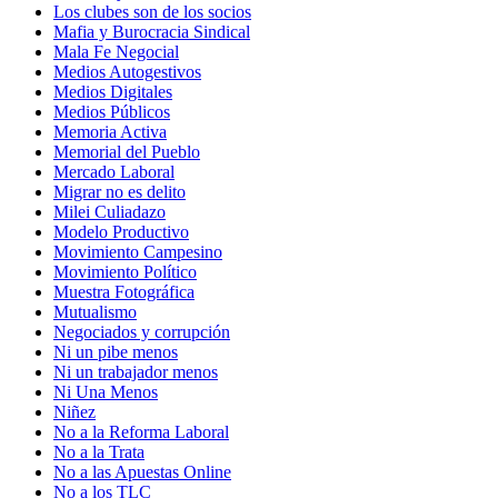
Los clubes son de los socios
Mafia y Burocracia Sindical
Mala Fe Negocial
Medios Autogestivos
Medios Digitales
Medios Públicos
Memoria Activa
Memorial del Pueblo
Mercado Laboral
Migrar no es delito
Milei Culiadazo
Modelo Productivo
Movimiento Campesino
Movimiento Político
Muestra Fotográfica
Mutualismo
Negociados y corrupción
Ni un pibe menos
Ni un trabajador menos
Ni Una Menos
Niñez
No a la Reforma Laboral
No a la Trata
No a las Apuestas Online
No a los TLC