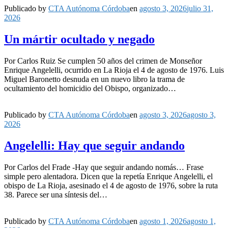
Publicado by
CTA Autónoma Córdoba
en
agosto 3, 2026
julio 31,
2026
Un mártir ocultado y negado
Por Carlos Ruiz Se cumplen 50 años del crimen de Monseñor
Enrique Angelelli, ocurrido en La Rioja el 4 de agosto de 1976. Luis
Miguel Baronetto desnuda en un nuevo libro la trama de
ocultamiento del homicidio del Obispo, organizado…
Publicado by
CTA Autónoma Córdoba
en
agosto 3, 2026
agosto 3,
2026
Angelelli: Hay que seguir andando
Por Carlos del Frade -Hay que seguir andando nomás… Frase
simple pero alentadora. Dicen que la repetía Enrique Angelelli, el
obispo de La Rioja, asesinado el 4 de agosto de 1976, sobre la ruta
38. Parece ser una síntesis del…
Publicado by
CTA Autónoma Córdoba
en
agosto 1, 2026
agosto 1,