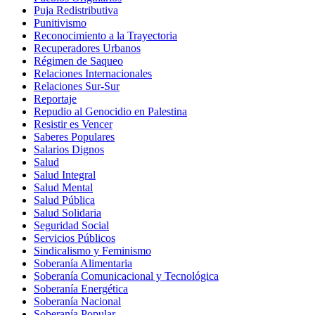
Puja Redistributiva
Punitivismo
Reconocimiento a la Trayectoria
Recuperadores Urbanos
Régimen de Saqueo
Relaciones Internacionales
Relaciones Sur-Sur
Reportaje
Repudio al Genocidio en Palestina
Resistir es Vencer
Saberes Populares
Salarios Dignos
Salud
Salud Integral
Salud Mental
Salud Pública
Salud Solidaria
Seguridad Social
Servicios Públicos
Sindicalismo y Feminismo
Soberanía Alimentaria
Soberanía Comunicacional y Tecnológica
Soberanía Energética
Soberanía Nacional
Soberanía Popular