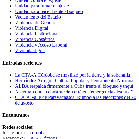
Unidad contra el Ajuste
Unidad para frenar el ajuste
Unidad para hacer frente al saqueo
Vaciamiento del Estado
Violencia de Género
Violencia Digital
Violencia Institucional
Violencia Obstétrica
Violencia y Acoso Laboral
Vivienda digna
Entradas recientes
La CTA-A Córdoba se movilizó por la tierra y la soberanía
Hernández Arregui: Cultura Popular y Pensamiento Nacional
ALBA respalda firmemente a Cuba frente al bloqueo yanqui
Aseguran que la construcción está en “emergencia absoluta”
CTA-A Valle de Paravachasca: Rumbo a las elecciones del 20
de agosto
Encontranos
Redes sociales:
Instagram:
ctacordoba
Facebook:
CTA-A Córdoba