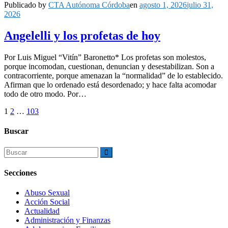
Publicado by
CTA Autónoma Córdoba
en
agosto 1, 2026
julio 31,
2026
Angelelli y los profetas de hoy
Por Luis Miguel “Vitín” Baronetto* Los profetas son molestos,
porque incomodan, cuestionan, denuncian y desestabilizan. Son a
contracorriente, porque amenazan la “normalidad” de lo establecido.
Afirman que lo ordenado está desordenado; y hace falta acomodar
todo de otro modo. Por…
Navegación
Página
Página
Página
1
2
…
103
de
Buscar
entradas
Buscar:
Secciones
Abuso Sexual
Acción Social
Actualidad
Administración y Finanzas