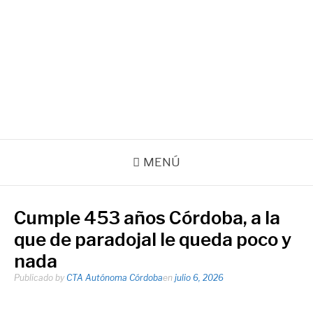
Ir
al
contenido
Agencia de noticias de la CTA Autónoma de la Provincia de
Córdoba
Facebook
Instagram
Correo
electrónico
MENÚ
Cumple 453 años Córdoba, a la
que de paradojal le queda poco y
nada
Publicado by
CTA Autónoma Córdoba
en
julio 6, 2026