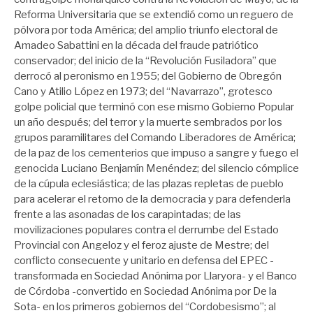
Reforma Universitaria que se extendió como un reguero de
pólvora por toda América; del amplio triunfo electoral de
Amadeo Sabattini en la década del fraude patriótico
conservador; del inicio de la “Revolución Fusiladora” que
derrocó al peronismo en 1955; del Gobierno de Obregón
Cano y Atilio López en 1973; del “Navarrazo”, grotesco
golpe policial que terminó con ese mismo Gobierno Popular
un año después; del terror y la muerte sembrados por los
grupos paramilitares del Comando Liberadores de América;
de la paz de los cementerios que impuso a sangre y fuego el
genocida Luciano Benjamín Menéndez; del silencio cómplice
de la cúpula eclesiástica; de las plazas repletas de pueblo
para acelerar el retorno de la democracia y para defenderla
frente a las asonadas de los carapintadas; de las
movilizaciones populares contra el derrumbe del Estado
Provincial con Angeloz y el feroz ajuste de Mestre; del
conflicto consecuente y unitario en defensa del EPEC -
transformada en Sociedad Anónima por Llaryora- y el Banco
de Córdoba -convertido en Sociedad Anónima por De la
Sota- en los primeros gobiernos del “Cordobesismo”; al