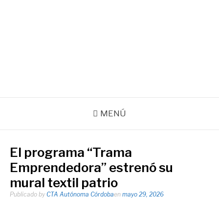
Ir
al
contenido
Agencia de noticias de la CTA Autónoma de la Provincia de
Córdoba
Facebook
Instagram
Correo
electrónico
MENÚ
El programa “Trama
Emprendedora” estrenó su
mural textil patrio
Publicado by
CTA Autónoma Córdoba
en
mayo 29, 2026