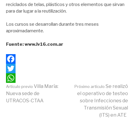
reciclados de telas, plásticos y otros elementos que sirvan
para dar lugar a la reutilización.
Los cursos se desarrollan durante tres meses
aproximadamente.
Fuente: www.lv16.com.ar
Facebook
Twitter
Continuar
Villa María:
Se realizó
Artículo previo
Próximo artículo
WhatsApp
Nueva sede de
el operativo de testeo
UTRACOS-CTAA
sobre Infecciones de
leyendo
Transmisión Sexual
(ITS) en ATE