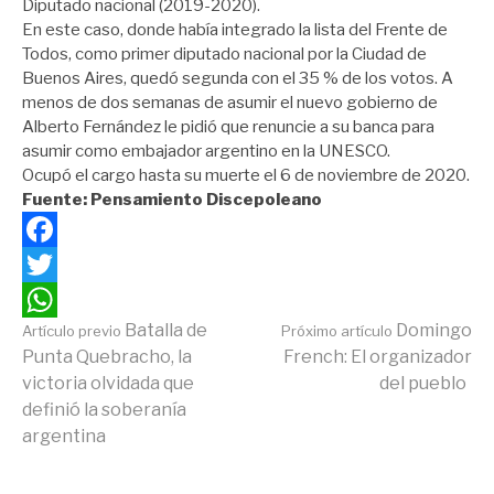
Diputado nacional (2019-2020).
En este caso, donde había integrado la lista del Frente de
Todos, como primer diputado nacional por la Ciudad de
Buenos Aires, quedó segunda con el 35 % de los votos. A
menos de dos semanas de asumir el nuevo gobierno de
Alberto Fernández le pidió que renuncie a su banca para
asumir como embajador argentino en la UNESCO.
Ocupó el cargo hasta su muerte el 6 de noviembre de 2020.
Fuente: Pensamiento Discepoleano
Facebook
Twitter
Continuar
Batalla de
Domingo
Artículo previo
Próximo artículo
WhatsApp
Punta Quebracho, la
French: El organizador
victoria olvidada que
del pueblo
leyendo
definió la soberanía
argentina