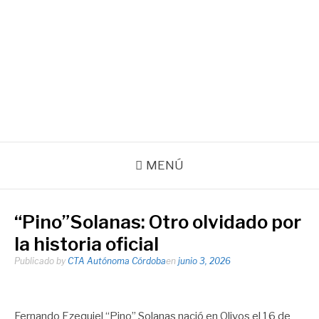
Ir
al
contenido
Agencia de noticias de la CTA Autónoma de la Provincia de
Córdoba
Facebook
Instagram
Correo
electrónico
MENÚ
“Pino”Solanas: Otro olvidado por
la historia oficial
Publicado by
CTA Autónoma Córdoba
en
junio 3, 2026
Fernando Ezequiel “Pino” Solanas nació en Olivos el 16 de