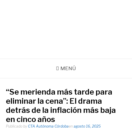
Ir
al
contenido
Agencia de noticias de la CTA Autónoma de la Provincia de
Córdoba
Facebook
Instagram
Correo
electrónico
MENÚ
“Se merienda más tarde para
eliminar la cena”: El drama
detrás de la inflación más baja
en cinco años
Publicado by
CTA Autónoma Córdoba
en
agosto 16, 2025