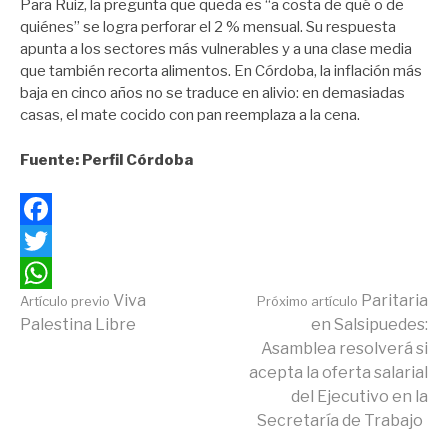
Para Ruiz, la pregunta que queda es “a costa de qué o de
quiénes” se logra perforar el 2 % mensual. Su respuesta
apunta a los sectores más vulnerables y a una clase media
que también recorta alimentos. En Córdoba, la inflación más
baja en cinco años no se traduce en alivio: en demasiadas
casas, el mate cocido con pan reemplaza a la cena.
Fuente: Perfil Córdoba
Facebook
Twitter
Continuar
Viva
Paritaria
Artículo previo
Próximo artículo
WhatsApp
Palestina Libre
en Salsipuedes:
Asamblea resolverá si
leyendo
acepta la oferta salarial
del Ejecutivo en la
Secretaría de Trabajo