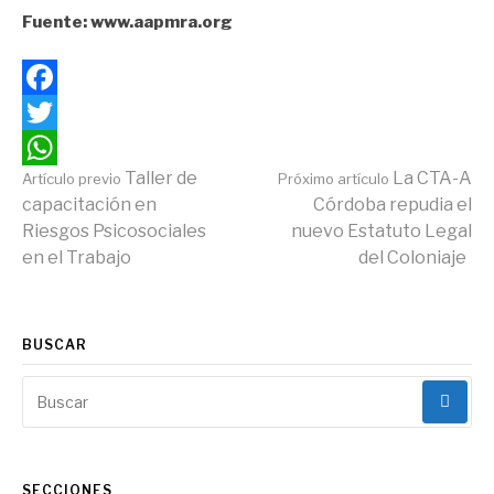
Fuente: www.aapmra.org
Facebook
Twitter
Continuar
Taller de
La CTA-A
Artículo previo
Próximo artículo
WhatsApp
capacitación en
Córdoba repudia el
Riesgos Psicosociales
nuevo Estatuto Legal
leyendo
en el Trabajo
del Coloniaje
BUSCAR
Buscar:
SECCIONES