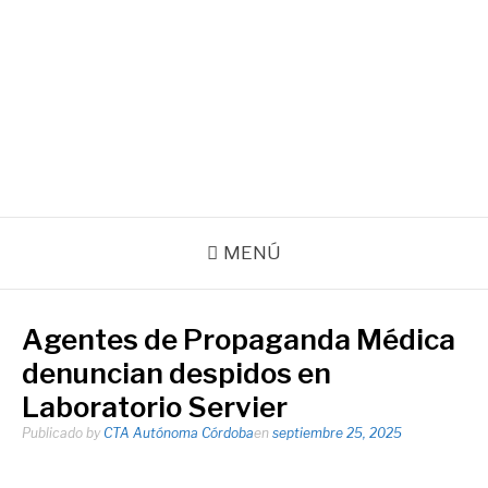
Ir
al
contenido
Agencia de noticias de la CTA Autónoma de la Provincia de
Córdoba
Facebook
Instagram
Correo
electrónico
MENÚ
Agentes de Propaganda Médica
denuncian despidos en
Laboratorio Servier
Publicado by
CTA Autónoma Córdoba
en
septiembre 25, 2025