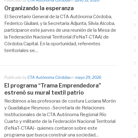
Publicado by
CTA Autónoma Córdoba
en
junio 12, 2026
Organizando la esperanza
El Secretario General de la CTA Autónoma Córdoba,
Federico Giuliani, y la Secretaria Adjunta, Silvia Alcoba,
participaron este jueves de una reunión de la Mesa de
la Federación Nacional Territorial (FeNaT-CTAA) de
Córdoba Capital. En la oportunidad, referentes
territoriales se…
Publicado by
CTA Autónoma Córdoba
en
mayo 29, 2026
El programa “Trama Emprendedora”
estrenó su mural textil patrio
Recibimos a las profesoras de costura Luciana Morón
y Guadalupe Reynoso -Secretaria de Relaciones
Institucionales de la CTA Autónoma Regional Río
Cuarto y militante de la Federación Nacional Territorial
(FeNaT-CTAA)- quienes contaron sobre este
programa que busca construir una sociedad…