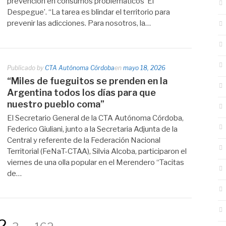
prevención en consumos problemáticos ‘El
Despegue’. “La tarea es blindar el territorio para
prevenir las adicciones. Para nosotros, la…
Publicado by
CTA Autónoma Córdoba
en
mayo 18, 2026
“Miles de fueguitos se prenden en la
Argentina todos los días para que
nuestro pueblo coma”
El Secretario General de la CTA Autónoma Córdoba,
Federico Giuliani, junto a la Secretaria Adjunta de la
Central y referente de la Federación Nacional
Territorial (FeNaT-CTAA), Silvia Alcoba, participaron el
viernes de una olla popular en el Merendero “Tacitas
de…
gina
Página
Página
Página
2