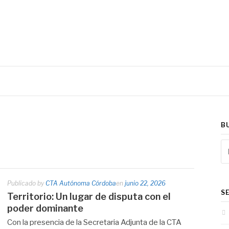
rovincia de Córdoba
B
Bu
Publicado by
CTA Autónoma Córdoba
en
junio 22, 2026
S
Territorio: Un lugar de disputa con el
poder dominante
Con la presencia de la Secretaria Adjunta de la CTA