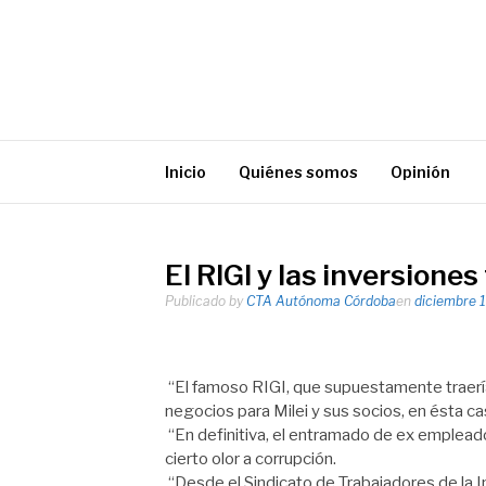
Ir
al
contenido
Agencia de noticias de la CTA Autónoma de la P
Inicio
Quiénes somos
Opinión
El RIGI y las inversiones
Publicado by
CTA Autónoma Córdoba
en
diciembre 
“El famoso RIGI, que supuestamente traerí
negocios para Milei y sus socios, en ésta ca
“En definitiva, el entramado de ex emplead
cierto olor a corrupción.
“Desde el Sindicato de Trabajadores de la 