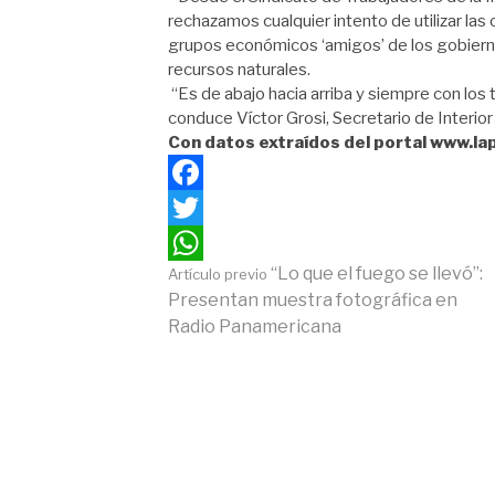
rechazamos cualquier intento de utilizar la
grupos económicos ‘amigos’ de los gobiern
recursos naturales.
“Es de abajo hacia arriba y siempre con lo
conduce Víctor Grosi, Secretario de Interio
Con datos extraídos del portal www.la
Facebook
Twitter
Continuar
“Lo que el fuego se llevó”:
Artículo previo
WhatsApp
Presentan muestra fotográfica en
Radio Panamericana
leyendo