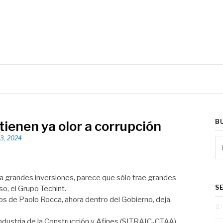
rovincia de Córdoba
B
 tienen ya olor a corrupción
13, 2024
Bu
a grandes inversiones, parece que sólo trae grandes
S
so, el Grupo Techint.
os de Paolo Rocca, ahora dentro del Gobierno, deja
Industria de la Construcción y Afines (SITRAIC-CTAA)