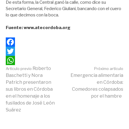
De esta forma, la Central ganó la calle, como dice su
Secretario General, Federico Giuliani, bancando con el cuero
lo que decimos con la boca.
Fuente: www.atecordoba.org
Facebook
Twitter
Continuar
Roberto
Artículo previo
Próximo artículo
WhatsApp
Baschetti y Nora
Emergencia alimentaria
Patrich presentaron
en Córdoba:
leyendo
sus libros en Córdoba
Comedores colapsados
en el homenaje a los
por el hambre
fusilados de José León
Suárez