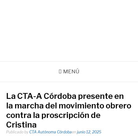
Ir
al
contenido
Agencia de noticias de la CTA Autónoma de la Provincia de
Córdoba
Facebook
Instagram
Correo
electrónico
MENÚ
La CTA-A Córdoba presente en
la marcha del movimiento obrero
contra la proscripción de
Cristina
Publicado by
CTA Autónoma Córdoba
en
junio 12, 2025