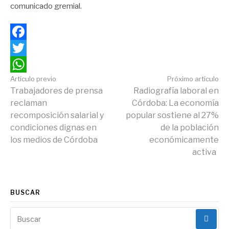
comunicado gremial.
Facebook
Twitter
Continuar
Artículo previo
Próximo artículo
WhatsApp
Trabajadores de prensa
Radiografía laboral en
reclaman
Córdoba: La economía
leyendo
recomposición salarial y
popular sostiene al 27%
condiciones dignas en
de la población
los medios de Córdoba
económicamente
activa
BUSCAR
Buscar: