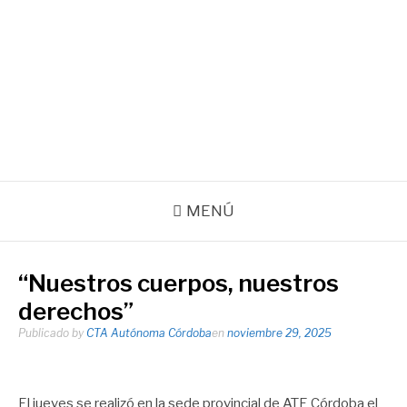
Ir
al
contenido
Agencia de noticias de la CTA Autónoma de la Provincia de
Córdoba
Facebook
Instagram
Correo
electrónico
MENÚ
“Nuestros cuerpos, nuestros
derechos”
Publicado by
CTA Autónoma Córdoba
en
noviembre 29, 2025
El jueves se realizó en la sede provincial de ATE Córdoba el